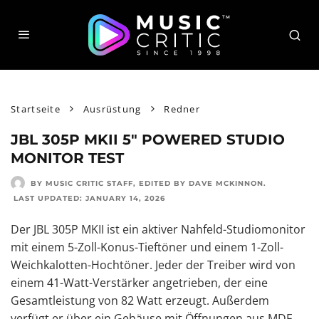
Startseite
Ausrüstung
Redner
JBL 305P MKII 5″ POWERED STUDIO
MONITOR TEST
BY MUSIC CRITIC STAFF
, EDITED BY
DAVE MCKINNON
.
LAST UPDATED:
JANUARY 14, 2026
Der JBL 305P MKII ist ein aktiver Nahfeld-Studiomonitor
mit einem 5-Zoll-Konus-Tieftöner und einem 1-Zoll-
Weichkalotten-Hochtöner. Jeder der Treiber wird von
einem 41-Watt-Verstärker angetrieben, der eine
Gesamtleistung von 82 Watt erzeugt. Außerdem
verfügt er über ein Gehäuse mit Öffnungen aus MDF.