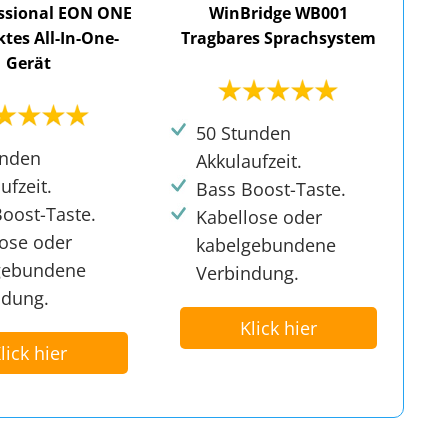
essional EON ONE
WinBridge WB001
es All-In-One-
Tragbares Sprachsystem
Gerät
50 Stunden
unden
Akkulaufzeit.
ufzeit.
Bass Boost-Taste.
oost-Taste.
Kabellose oder
lose oder
kabelgebundene
gebundene
Verbindung.
ndung.
Klick hier
lick hier