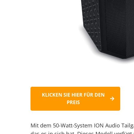
KLICKEN SIE HIER FÜR DEN
PREIS
Mit dem 50-Watt-System ION Audio Tailga
das es in sich hat. Dieses Modell verfügt