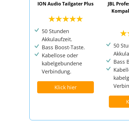
ION Audio Tailgater Plus
JBL Prof
Kompakt
50 Stunden
Akkulaufzeit.
50 St
Bass Boost-Taste.
Akkula
Kabellose oder
Bass B
kabelgebundene
Kabel
Verbindung.
kabel
Verbi
Klick hier
K