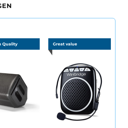
GEN
 Quality
Great value