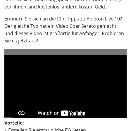
von ihnen sind kostenlos, andere kosten Geld.
Erinnern Sie sich an die fünf Tipps zu Ableton Live 10?
Der gleiche Typ hat ein Video über Serato gemacht,
und dieses Video ist großartig für Anfänger. Probieren
Sie es jetzt aus!
Vorteile:
+ Erstellen Sie erstaunliche FX-Ketten