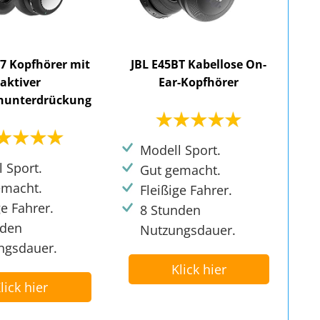
7 Kopfhörer mit
JBL E45BT Kabellose On-
aktiver
Ear-Kopfhörer
hunterdrückung
Modell Sport.
 Sport.
Gut gemacht.
emacht.
Fleißige Fahrer.
ge Fahrer.
8 Stunden
nden
Nutzungsdauer.
ngsdauer.
Klick hier
lick hier