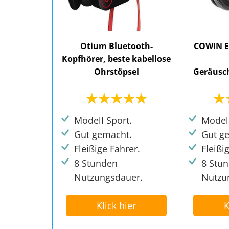
Otium Bluetooth-
COWIN E
Kopfhörer, beste kabellose
Ohrstöpsel
Geräusc
Modell Sport.
Modell
Gut gemacht.
Gut g
Fleißige Fahrer.
Fleißi
8 Stunden
8 Stu
Nutzungsdauer.
Nutzu
Klick hier
K