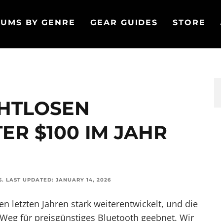
UMS BY GENRE
GEAR GUIDES
STORE
AHTLOSEN
R $100 IM JAHR
S
.
LAST UPDATED:
JANUARY 14, 2026
en letzten Jahren stark weiterentwickelt, und die
n Weg für
preisgünstiges Bluetooth
geebnet. Wir