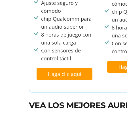
Ajuste seguro y
cómo
cómodo
chip 
chip Qualcomm para
un aud
un audio superior
8 hora
8 horas de juego con
una so
una sola carga
Con s
Con sensores de
control
control táctil
Hag
Haga clic aquí
VEA LOS MEJORES AUR