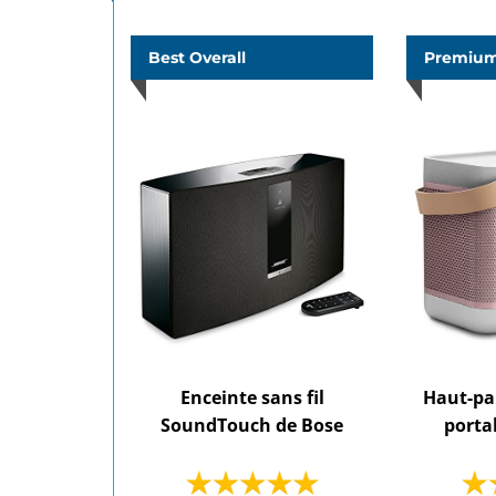
Best Overall
Premium
Enceinte sans fil
Haut-pa
SoundTouch de Bose
porta