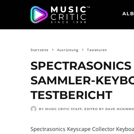
ALB
Startseite
Ausrüstung
Tastaturen
SPECTRASONICS
SAMMLER-KEYB
TESTBERICHT
BY MUSIC CRITIC STAFF
, EDITED BY
DAVE MCKINN
Spectrasonics Keyscape Collector Keyboar