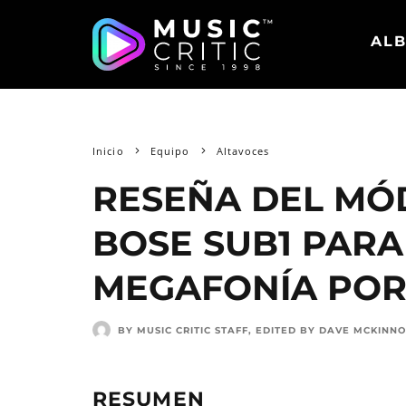
ALB
Inicio
Equipo
Altavoces
RESEÑA DEL MÓ
BOSE SUB1 PARA
MEGAFONÍA PORT
BY MUSIC CRITIC STAFF
, EDITED BY
DAVE MCKINN
RESUMEN