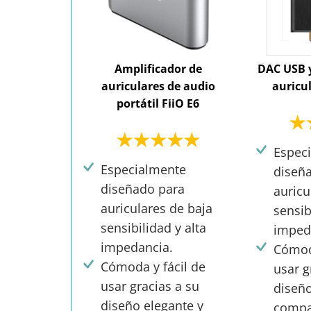
Amplificador de
DAC USB y
auriculares de audio
auricu
portátil FiiO E6
Espec
Especialmente
diseñ
diseñado para
auricu
auriculares de baja
sensib
sensibilidad y alta
imped
impedancia.
Cómoda
Cómoda y fácil de
usar g
usar gracias a su
diseño
diseño elegante y
compa