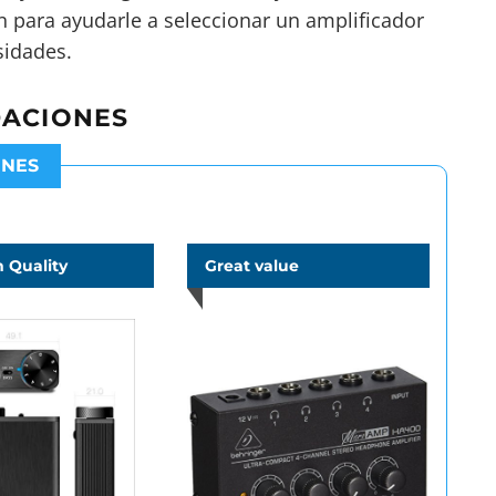
n para ayudarle a seleccionar un amplificador
sidades.
DACIONES
ONES
 Quality
Great value