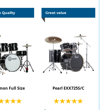
 Quality
Great value
on Full Size
Pearl EXX725S/C