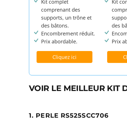
Kit complet
Kit co
comprenant des
compr
supports, un trône et
suppor
des bâtons.
des bâ
Encombrement réduit.
Encom
Prix abordable.
Prix a
Cliquez ici
C
VOIR LE MEILLEUR KIT 
1. PERLE RS525SCC706