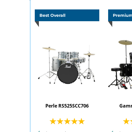
Best Overall
Premium
Perle RS525SCC706
Gamm