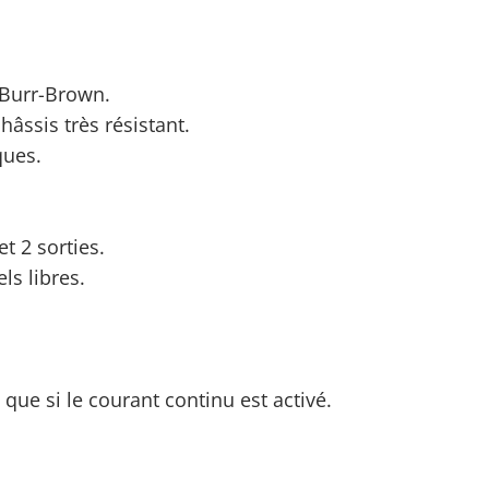
 Burr-Brown.
âssis très résistant.
ques.
t 2 sorties.
ls libres.
que si le courant continu est activé.
S