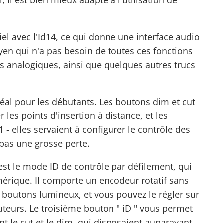
 il est bien mieux adapté à l'utilisation de
iel avec l'Id14, ce qui donne une
interface audio
yen qui n'a pas besoin de toutes ces fonctions
es analogiques, ainsi que quelques autres trucs
déal pour les débutants. Les boutons dim et cut
les points d'insertion à distance, et les
 - elles servaient à configurer le contrôle des
 pas une grosse perte.
est le mode ID de contrôle par défilement, qui
umérique. Il comporte un encodeur rotatif sans
s boutons lumineux, et vous pouvez le régler sur
uteurs. Le troisième bouton " iD " vous permet
t le cut et le dim, qui disposaient auparavant