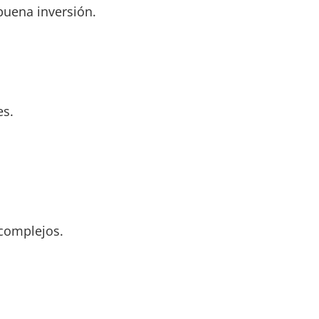
buena inversión.
es.
complejos.