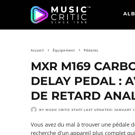
ALB
Accueil
Équipement
Pédales
MXR M169 CARB
DELAY PEDAL : A
DE RETARD ANA
BY MUSIC CRITIC STAFF
LAST UPDATED:
JANUARY 1
Vous avez du mal à trouver une pédale de
recherche d'un appareil plus complet qui